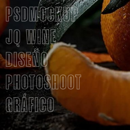
PSDMOCKUP
JQ WINE
DISEÑO
PHOTOSHOOT
GRÁFICO